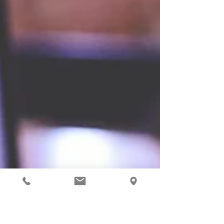
Nieuwe collega bedrijfsjurist
TIEL - mr. Caspar Otten is per heden
toegevoegd aan het team bedrijfsjuristen van
Smits Legal B.V. Caspar Otten heeft zijn
studie...