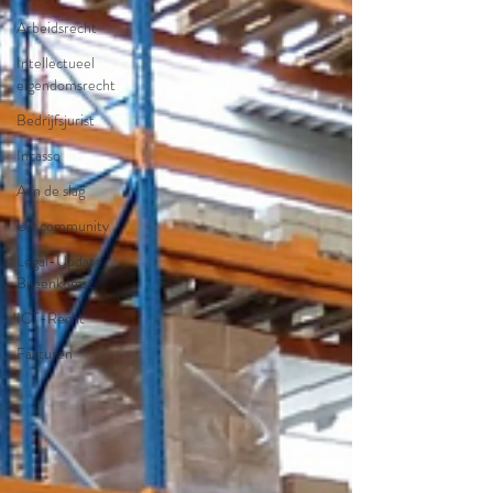
Arbeidsrecht
Intellectueel
eigendomsrecht
Bedrijfsjurist
Incasso
Aan de slag
Uw community
Legal-Update
Bijeenkomst
ICT-Recht
Facturen