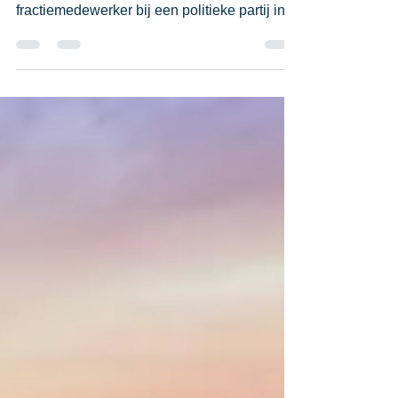
Fractiemedewerker krijgt toch haar
salaris
Een vrouw ging drie maanden lang voor 16
uur per week aan de slag als
fractiemedewerker bij een politieke partij in
Eindhoven. De...