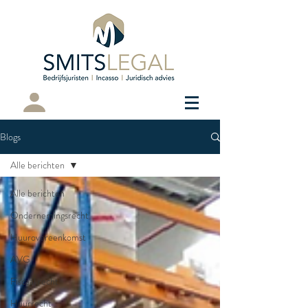
Cliëntenportaal
Blogs
Alle berichten
Alle berichten
Ondernemingsrecht
Huurovereenkomst
AVG
Fiscaal recht
Huurrecht