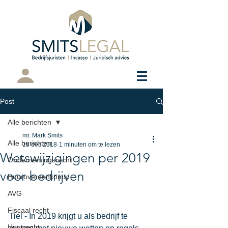
Cliëntenportaal
Post
Alle berichten
mr. Mark Smits
Alle berichten
18 dec 2018
1 minuten om te lezen
Wetswijzigingen per 2019
Ondernemingsrecht
voor bedrijven
Huurovereenkomst
AVG
Fiscaal recht
Tiel - In 2019 krijgt u als bedrijf te 
Huurrecht