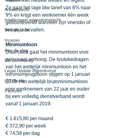
maken met nieuwe wetten en regels. 
Zo gaat het lage btw tarief van 6% naar 
Arbeidsrecht
9% en krijgt een werknemer één week 
Intellectueel eigendomsrecht
geboorteverlof wanneer zijn vriendin of 
vrouw is bevallen. 
Bedrijfsjurist
Incasso
Minimumloon
Aan de slag
Daarnaast gaat het minimumloon voor 
personeel omhoog. De brutobedragen 
Uw community
van het wettelijk minimumloon en het 
Legal-Update Bijeenkomst
minimumjeugdloon stijgen op 1 januari 
ICT-Recht
2019. Het wettelijk brutominimumloon 
voor werknemers van 22 jaar en ouder 
Facturen
bij een volledig dienstverband wordt 
vanaf 1 januari 2019:
€ 1.615,80 per maand
€ 372,90 per week
€ 74,58 per dag 