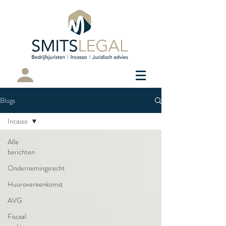
Cliëntenportaal
Blogs
Incasso
Alle
berichten
Ondernemingsrecht
Huurovereenkomst
AVG
Fiscaal