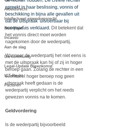
de rechter houden. De civiele rechter 
spreekt in haar beslissing, vonnis of 
Arbeidsrecht
beschikking in bijna alle gevallen uit 
Intellectueel eigendomsrecht
dat de uitspraak 'uitvoerbaar bij 
voorraad' is verklaard. 
Dit betekent dat 
Bedrijfsjurist
het vonnis direct moet worden 
Incasso
nagekomen door de wederpartij.  
Aan de slag
Wanneer de wederpartij het niet eens is 
Uw community
met de uitspraak kan hij of zij in hoger 
Legal-Update Bijeenkomst
beroep gaan. Zolang de rechter in een 
ICT-Recht
eventueel hoger beroep nog geen 
uitspraak heeft gedaan is de 
Facturen
wederpartij verplicht om het reeds 
gewezen vonnis na te komen.  
Geldvordering
Is de wederpartij bijvoorbeeld 