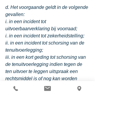
d. Het voorgaande geldt in de volgende 
gevallen:
i. in een incident tot 
uitvoerbaarverklaring bij voorraad;
i. in een incident tot zekerheidstelling;
ii. in een incident tot schorsing van de 
tenuitvoerlegging;
iii. in een kort geding tot schorsing van 
de tenuitvoerlegging indien tegen de 
ten uitvoer te leggen uitspraak een 
rechtsmiddel is of nog kan worden 
ingesteld.
e. In een kort geding over de 
tenuitvoerlegging van een uitspraak die 
in kracht van gewijsde is gegaan, geldt 
dat de schorsing alleen kan worden 
uitgesproken indien de (verdere) 
tenuitvoerlegging misbruik van 