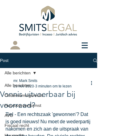
Cliëntenportaal
Post
Alle berichten
mr. Mark Smits
Alle berichten
23 nov 2020
3 minuten om te lezen
Vonnis uitvoerbaar bij
Ondernemingsrecht
voorraad?
Huurovereenkomst
Tiel - Een rechtszaak 'gewonnen'? Dat 
AVG
is goed nieuws! Nu moet de wederpartij 
Fiscaal recht
nakomen en zich aan de uitspraak van 
Huurrecht