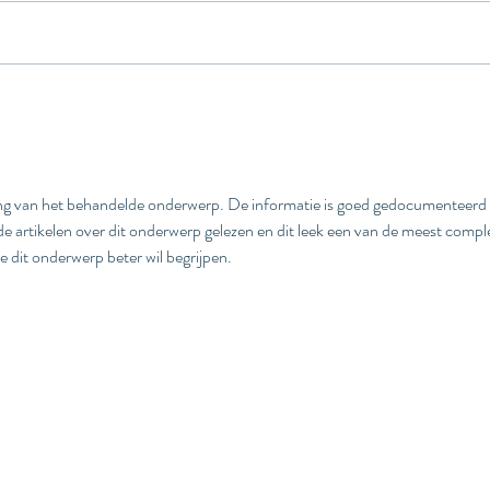
Wetswijzigingen MKB per 1
Vera
juli 2022
per 1
ing van het behandelde onderwerp. De informatie is goed gedocumenteerd 
nde artikelen over dit onderwerp gelezen en dit leek een van de meest comple
e dit onderwerp beter wil begrijpen.