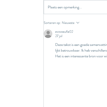
Plaats een opmerking...
Wetswijzigingen voor
Sorteren op:
Nieuwste
ondernemers per 1 januari
evovexufix02
2023
27 jul
Deze tekst is een goede samenvatt
lijkt betrouwbaar. Ik heb verschille
Het is een interessante bron voor wi