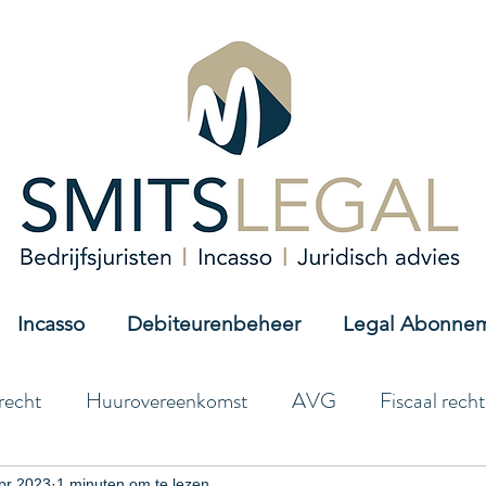
Incasso
Debiteurenbeheer
Legal Abonne
recht
Huurovereenkomst
AVG
Fiscaal recht
pr 2023
1 minuten om te lezen