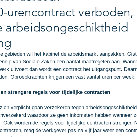
eel eigendomsrecht
Bedrijfsjurist
Incasso
Aan 
0-urencontract verboden,
e arbeidsongeschiktheid
pdate Bijeenkomst
ICT-Recht
Facturen
ing
de gebieden wil het kabinet de arbeidsmarkt aanpakken. Gis
Gennip van Sociale Zaken een aantal maatregelen aan. Wann
 werk uitvoert dan wordt een contract het uitgangspunt. Daar
den. Oproepkrachten krijgen een vast aantal uren per week.
en strengere regels voor tijdelijke contracten
zich verplicht gaan verzekeren tegen arbeidsongeschiktheid.
u onverzekerd waardoor ze geen inkomsten hebben wanneer z
. Ook worden de regels voor tijdelijke contracten strenger. N
contracten, mag de werkgever pas na vijf jaar weer een cont