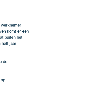
n werknemer 
jven komt er een 
t buiten het 
half jaar 
p de 
 op.