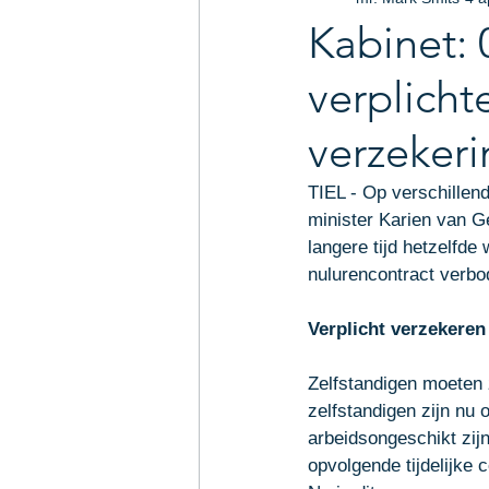
Arbeidsrecht
Intellectu
Kabinet: 
verplicht
Uw community
Legal-U
verzeker
TIEL - Op verschillen
minister Karien van 
langere tijd hetzelfde
nulurencontract verbo
Verplicht verzekeren 
Zelfstandigen moeten 
zelfstandigen zijn n
arbeidsongeschikt zijn
opvolgende tijdelijke 