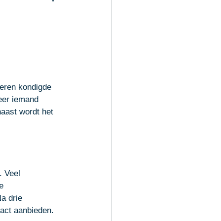
de slag
teren kondigde 
eer iemand 
naast wordt het 
 
 Veel 
e 
a drie 
ract aanbieden. 