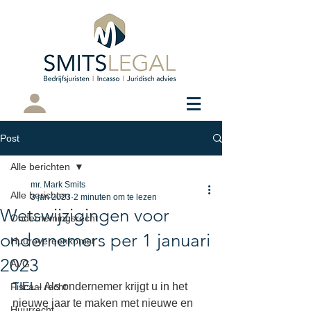
Cliëntenportaal
Post
Alle berichten
mr. Mark Smits
Alle berichten
3 jan 2023
2 minuten om te lezen
Wetswijzigingen voor
Ondernemingsrecht
ondernemers per 1 januari
Huurovereenkomst
2023
AVG
TIEL - 
Als ondernemer krijgt u in het 
Fiscaal recht
nieuwe jaar te maken met nieuwe en 
Huurrecht