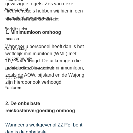
gewijzigde regels. Zes van deze 
Arbeidsrecht
nieuwe regels hebben wij hier in een 
overzicht opgenomen; 
Intellectueel eigendomsrecht
Bedrijfsjurist
1. Minimumloon omhoog
Incasso
Wanneer u personeel heeft dan is het 
Aan de slag
wettelijk minimumloon (WML) met 
Uw community
10,5% verhoogd. De uitkeringen die 
gekoppeld zijn aan het minimumloon, 
Legal-Update Bijeenkomst
zoals de AOW, bijstand en de Wajong 
ICT-Recht
zijn hierdoor ook verhoogd. 
Facturen
2. De onbelaste 
reiskostenvergoeding omhoog
Wanneer u werkgever of ZZP'er bent 
dan is de onbelaste 