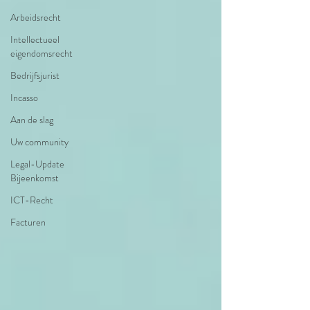
Arbeidsrecht
Intellectueel
eigendomsrecht
Bedrijfsjurist
Incasso
Aan de slag
Uw community
Legal-Update
Bijeenkomst
ICT-Recht
Facturen