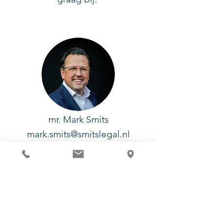
mr. Mark Smits
mark.smits@smitslegal.nl
CONTACT
Smits Legal
Biezenwei 23 -03
4004 MB TIEL