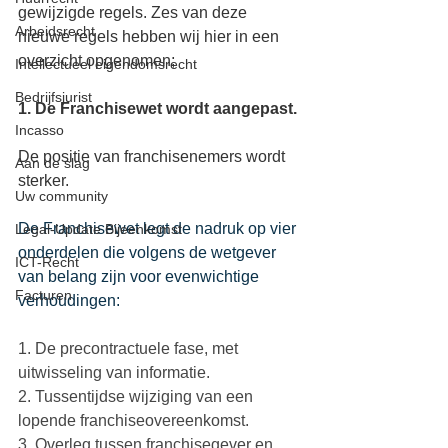
gewijzigde regels. Zes van deze 
Arbeidsrecht
nieuwe regels hebben wij hier in een 
overzicht opgenomen; 
Intellectueel eigendomsrecht
Bedrijfsjurist
1. De Franchisewet wordt aangepast. 
Incasso
De positie van franchisenemers wordt 
Aan de slag
sterker.
Uw community
De Franchisewet legt de nadruk op vier 
Legal-Update Bijeenkomst
onderdelen die volgens de wetgever 
ICT-Recht
van belang zijn voor evenwichtige 
Facturen
verhoudingen: 
1. De precontractuele fase, met 
uitwisseling van informatie. 
2. Tussentijdse wijziging van een 
lopende franchiseovereenkomst. 
3. Overleg tussen franchisegever en 