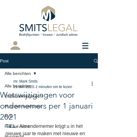
Cliëntenportaal
Post
Alle berichten
mr. Mark Smits
Alle berichten
21 dec 2020
2 minuten om te lezen
Wetswijzigingen voor
Ondernemingsrecht
ondernemers per 1 januari
Huurovereenkomst
2021
AVG
TIEL - 
Als ondernemer krijgt u in het 
Fiscaal recht
nieuwe jaar te maken met nieuwe en 
Huurrecht