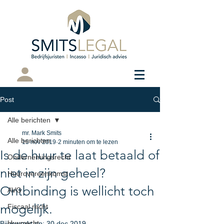
Cliëntenportaal
Post
Alle berichten
mr. Mark Smits
Alle berichten
15 nov 2019
2 minuten om te lezen
Is de huur te laat betaald of
Ondernemingsrecht
niet in zijn geheel?
Huurovereenkomst
Ontbinding is wellicht toch
AVG
mogelijk.
Fiscaal recht
Huurrecht
Bijgewerkt op:
30 dec 2019