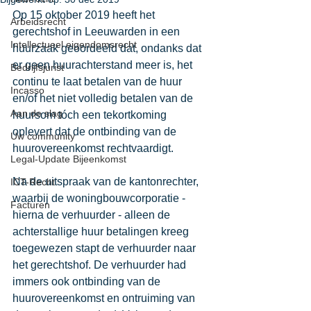
Op 15 oktober 2019 heeft het 
Arbeidsrecht
gerechtshof in Leeuwarden in een 
Intellectueel eigendomsrecht
huurzaak geoordeeld dat, ondanks dat 
er geen huurachterstand meer is, het 
Bedrijfsjurist
continu te laat betalen van de huur 
Incasso
en/of het niet volledig betalen van de 
Aan de slag
huursom tóch een tekortkoming 
oplevert dat de ontbinding van de 
Uw community
huurovereenkomst rechtvaardigt. 
Legal-Update Bijeenkomst
Na de uitspraak van de kantonrechter, 
ICT-Recht
waarbij de woningbouwcorporatie - 
Facturen
hierna de verhuurder - alleen de 
achterstallige huur betalingen kreeg 
toegewezen stapt de verhuurder naar 
het gerechtshof. De verhuurder had 
immers ook ontbinding van de 
huurovereenkomst en ontruiming van 