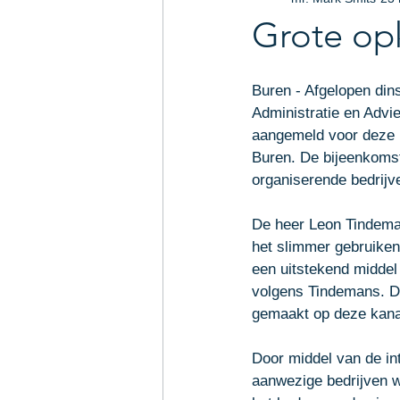
Arbeidsrecht
Intellectu
Grote op
Uw community
Legal-U
Buren - Afgelopen din
Administratie en Advi
aangemeld voor deze 
Buren. De bijeenkomst
organiserende bedrijv
De heer Leon Tindema
het slimmer gebruiken
een uitstekend middel 
volgens Tindemans. Di
gemaakt op deze kanale
Door middel van de in
aanwezige bedrijven w