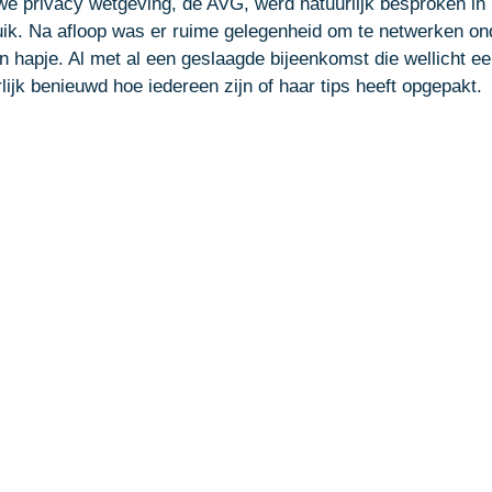
we privacy wetgeving, de AVG, werd natuurlijk besproken in 
uik. Na afloop was er ruime gelegenheid om te netwerken on
 hapje. Al met al een geslaagde bijeenkomst die wellicht ee
rlijk benieuwd hoe iedereen zijn of haar tips heeft opgepakt. 