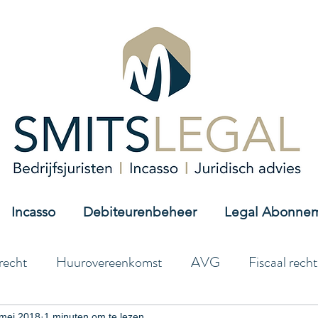
Incasso
Debiteurenbeheer
Legal Abonne
recht
Huurovereenkomst
AVG
Fiscaal recht
mei 2018
1 minuten om te lezen