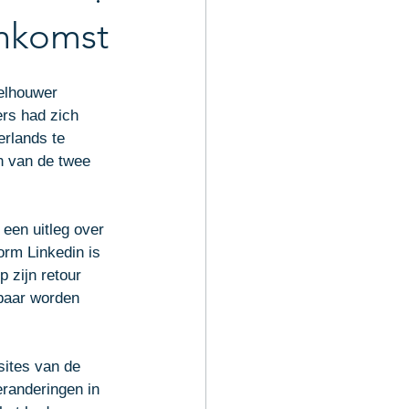
de slag
enkomst
elhouwer 
rs had zich 
rlands te 
n van de twee 
en uitleg over 
orm Linkedin is 
 zijn retour 
baar worden 
ites van de 
randeringen in 