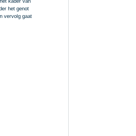
het kader van 
der het genot 
n vervolg gaat 