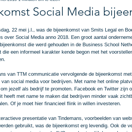
eel eigendomsrecht
Bedrijfsjurist
Incasso
Aan 
komst Social Media bije
pdate Bijeenkomst
ICT-Recht
Facturen
sdag, 22 mei j.l., was de bijeenkomst van Smits Legal en Bo
es over Social Media anno 2018. Een groot aantal onderneme
bijeenkomst die werd gehouden in de Business School Nethe
 die een informeel karakter kende begon met het voorstelle
en.
ns van TTM communicatie vervolgende de bijeenkomst met e
 van social media voor bedrijven. Met name het online platv
om jezelf als bedrijf te promoten. Facebook en Twitter zijn op
t heeft met name te maken dat bedrijven minder vaak zicht
n. Of je moet hier financieel flink in willen investeren.
teractieve presentatie van Tindemans, voorbeelden van webs
erden gebruikt, was de bijeenkomst erg levendig. Ook de ve