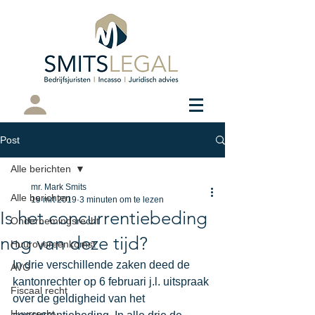
Cliëntenportaal
Post
Alle berichten
mr. Mark Smits
Alle berichten
19 mrt 2019
3 minuten om te lezen
Is het concurrentiebeding
Ondernemingsrecht
nog van deze tijd?
Huurovereenkomst
In drie verschillende zaken deed de 
AVG
kantonrechter op 6 februari j.l. uitspraak 
Fiscaal recht
over de geldigheid van het 
Huurrecht