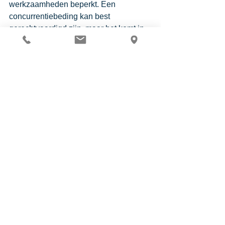
werkzaamheden beperkt. Een 
concurrentiebeding kan best 
gerechtvaardigd zijn, maar het komt in 
de praktijk veel voor dat een dergelijk 
beding min of meer standaard in een 
arbeidsovereenkomst wordt 
opgenomen. Dat werd in deze zaken 
afgestraft. 
Maatwerk 
Het blijkt daarom wel dat een 
concurrentiebeding maatwerk is. Een 
standaard concurrentiebeding dat in 
iedere overeenkomst wordt 
opgenomen is vaak onvoldoende. Er 
bestaat daarom een groot risico dat 
zo’n beding het niet houdt. Neem 
vrijblijvend contact
 op met onze 
bedrijfsjuristen voor meer informatie of 