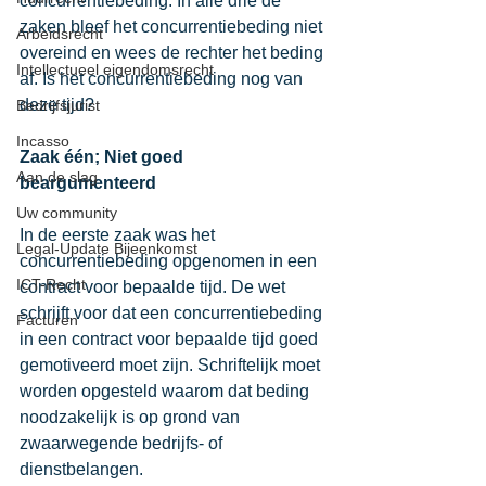
concurrentiebeding. In alle drie de 
zaken bleef het concurrentiebeding niet 
Arbeidsrecht
overeind en wees de rechter het beding 
Intellectueel eigendomsrecht
af. Is het concurrentiebeding nog van 
deze tijd? 
Bedrijfsjurist
Incasso
Zaak één; Niet goed 
Aan de slag
beargumenteerd 
Uw community
In de eerste zaak was het 
Legal-Update Bijeenkomst
concurrentiebeding opgenomen in een 
ICT-Recht
contract voor bepaalde tijd. De wet 
schrijft voor dat een concurrentiebeding 
Facturen
in een contract voor bepaalde tijd goed 
gemotiveerd moet zijn. Schriftelijk moet 
worden opgesteld waarom dat beding 
noodzakelijk is op grond van 
zwaarwegende bedrijfs- of 
dienstbelangen.