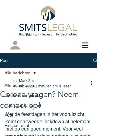
Cliëntenportaal
Post
Alle berichten
mr. Mark Smits
Alle berichten
15 dec 2020
1 minuten om te lezen
Corona vragen? Neem
Ondernemingsrecht
contact op!
Huurovereenkomst
Met de feestdagen in het vooruitzicht 
AVG
komt een tweede lockdown al helemaal 
Fiscaal recht
niet op een goed moment. Voor veel 
Huurrecht