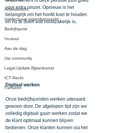
ondernemers is deze periode juist goed 
voor extra omzet. Opnieuw is het 
Arbeidsrecht
belangrijk om het hoofd koel te houden 
Intellectueel eigendomsrecht
en nu te doen wat noodzakelijk is. 
Bedrijfsjurist
Incasso
Aan de slag
Uw community
Legal-Update Bijeenkomst
ICT-Recht
Digitaal werken
Facturen
Onze bedrijfsjuristen werken uiteraard 
gewoon door. De afgelopen tijd zijn we 
volledig digitaal gaan werken zodat we 
de klant optimaal kunnen blijven 
bedienen. Onze klanten kunnen via het 