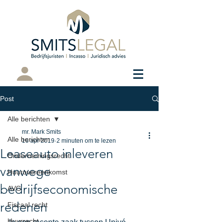
Cliëntenportaal
Post
Alle berichten
mr. Mark Smits
Alle berichten
16 apr 2019
2 minuten om te lezen
Leaseauto inleveren
Ondernemingsrecht
vanwege
Huurovereenkomst
bedrijfseconomische
AVG
redenen
Fiscaal recht
Huurrecht