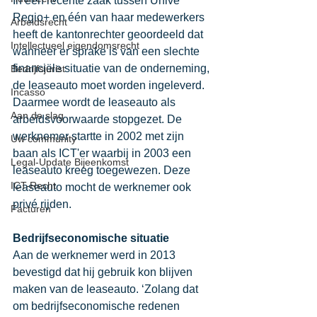
In een recente zaak tussen Univé 
Regio+ en één van haar medewerkers 
Arbeidsrecht
heeft de kantonrechter geoordeeld dat 
Intellectueel eigendomsrecht
wanneer er sprake is van een slechte 
financiële situatie van de onderneming, 
Bedrijfsjurist
de leaseauto moet worden ingeleverd. 
Incasso
Daarmee wordt de leaseauto als 
Aan de slag
arbeidsvoorwaarde stopgezet. De 
werknemer startte in 2002 met zijn 
Uw community
baan als ICT'er waarbij in 2003 een 
Legal-Update Bijeenkomst
leaseauto kreeg toegewezen. Deze 
ICT-Recht
leaseauto mocht de werknemer ook 
privé rijden. 
Facturen
Bedrijfseconomische situatie
Aan de werknemer werd in 2013 
bevestigd dat hij gebruik kon blijven 
maken van de leaseauto. ‘Zolang dat 
om bedrijfseconomische redenen 