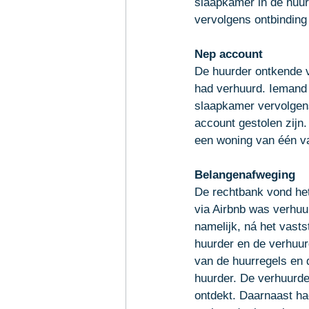
slaapkamer in de huur
vervolgens ontbinding
Nep account
De huurder ontkende v
had verhuurd. Iemand 
slaapkamer vervolgens
account gestolen zijn
een woning van één va
Belangenafweging
De rechtbank vond het
via Airbnb was verhuu
namelijk, ná het vast
huurder en de verhuur
van de huurregels en
huurder. De verhuurde
ontdekt. Daarnaast ha