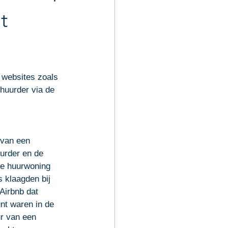
de slag
t
 websites zoals 
huurder via de 
 van een 
urder en de 
de huurwoning 
 klaagden bij 
Airbnb dat 
nt waren in de 
r van een 