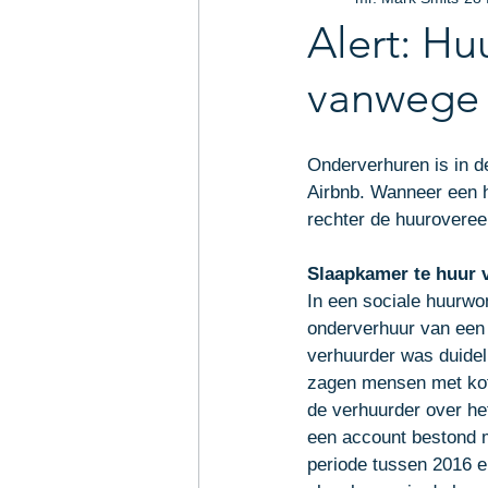
Arbeidsrecht
Intellectu
Alert: Hu
vanwege 
Uw community
Legal-U
Onderverhuren is in d
Airbnb. Wanneer een h
rechter de huuroveree
Slaapkamer te huur 
In een sociale huurwo
onderverhuur van een
verhuurder was duide
zagen mensen met koff
de verhuurder over he
een account bestond m
periode tussen 2016 e