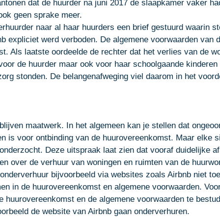
antonen dat de huurder na juni 2017 de slaapkamer vaker ha
ook geen sprake meer. 
erhuurder naar al haar huurders een brief gestuurd waarin st
nb expliciet werd verboden. De algemene voorwaarden van d
. Als laatste oordeelde de rechter dat het verlies van de wo
voor de huurder maar ook voor haar schoolgaande kinderen 
zorg stonden. De belangenafweging viel daarom in het voord
ijven maatwerk. In het algemeen kan je stellen dat ongeoor
n is voor ontbinding van de huurovereenkomst. Maar elke sit
nderzocht. Deze uitspraak laat zien dat vooraf duidelijke a
n over de verhuur van woningen en ruimten van de huurwon
nderverhuur bijvoorbeeld via websites zoals Airbnb niet toe
n in de huurovereenkomst en algemene voorwaarden. Voor 
e huurovereenkomst en de algemene voorwaarden te bestud
oorbeeld de website van Airbnb gaan onderverhuren. 