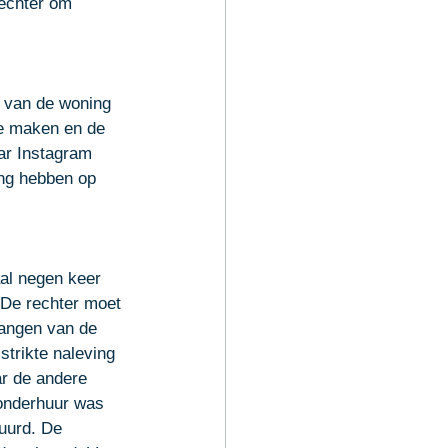
rechter om 
 van de woning 
te maken en de 
ar Instagram 
ing hebben op 
al negen keer 
 De rechter moet 
langen van de 
trikte naleving 
r de andere 
 onderhuur was 
uurd. De 