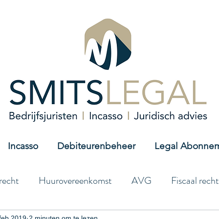
Incasso
Debiteurenbeheer
Legal Abonne
recht
Huurovereenkomst
AVG
Fiscaal recht
feb 2019
2 minuten om te lezen