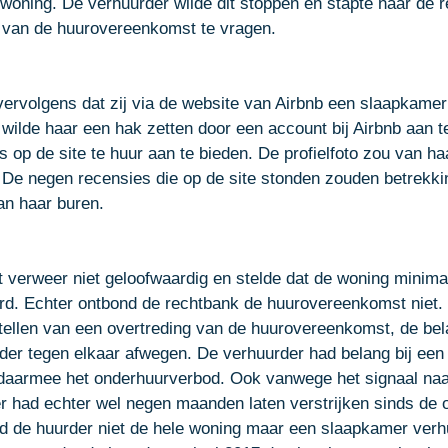
woning. De verhuurder wilde dit stoppen en stapte naar de 
 van de huurovereenkomst te vragen. 
ervolgens dat zij via de website van Airbnb een slaapkamer
wilde haar een hak zetten door een account bij Airbnb aan 
 op de site te huur aan te bieden. De profielfoto zou van ha
. De negen recensies die op de site stonden zouden betrekk
n haar buren. 
 verweer niet geloofwaardig en stelde dat de woning minima
rd. Echter ontbond de rechtbank de huurovereenkomst niet.
stellen van een overtreding van de huurovereenkomst, de be
der tegen elkaar afwegen. De verhuurder had belang bij een s
 daarmee het onderhuurverbod. Ook vanwege het signaal naa
r had echter wel negen maanden laten verstrijken sinds de
d de huurder niet de hele woning maar een slaapkamer verh