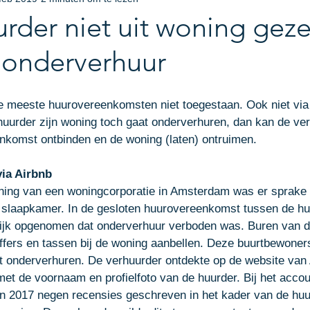
eel eigendomsrecht
Bedrijfsjurist
Incasso
Aan 
urder niet uit woning geze
onderverhuur
pdate Bijeenkomst
ICT-Recht
Facturen
e meeste huurovereenkomsten niet toegestaan. Ook niet via
uurder zijn woning toch gaat onderverhuren, dan kan de ver
nkomst ontbinden en de woning (laten) ontruimen. 
via Airbnb
ning van een woningcorporatie in Amsterdam was er sprake
 slaapkamer. In de gesloten huurovereenkomst tussen de hu
lijk opgenomen dat onderverhuur verboden was. Buren van 
ers en tassen bij de woning aanbellen. Deze buurtbewoners
t onderverhuren. De verhuurder ontdekte op de website van 
et de voornaam en profielfoto van de huurder. Bij het accou
n 2017 negen recensies geschreven in het kader van de huu