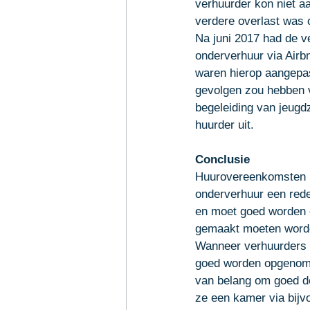
verhuurder kon niet a
verdere overlast was 
Na juni 2017 had de v
onderverhuur via Airb
waren hierop aangepast
gevolgen zou hebben 
begeleiding van jeugd
huurder uit. 
Conclusie
Huurovereenkomsten bl
onderverhuur een rede
en moet goed worden o
gemaakt moeten worde
Wanneer verhuurders o
goed worden opgenome
van belang om goed d
ze een kamer via bijv