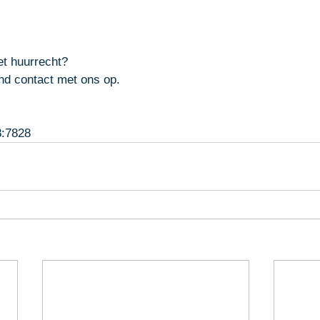
et huurrecht? 
end contact
 met ons op.
:7828