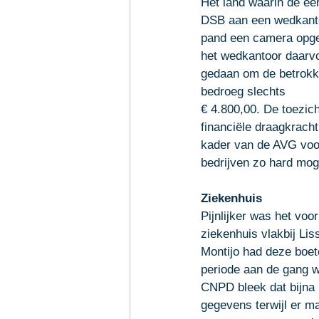
Het land waarin de eer
DSB aan een wedkanto
pand een camera opge
het wedkantoor daarvo
gedaan om de betrokke
bedroeg slechts 
€ 4.800,00. De toezic
financiële draagkracht
kader van de AVG voor
bedrijven zo hard mogel
Ziekenhuis
Pijnlijker was het voo
ziekenhuis vlakbij Li
Montijo had deze boet
periode aan de gang 
CNPD bleek dat bijna
gegevens terwijl er m