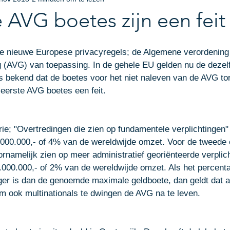
eel eigendomsrecht
Bedrijfsjurist
Incasso
Aan 
 AVG boetes zijn een feit
pdate Bijeenkomst
ICT-Recht
Facturen
n de nieuwe Europese privacyregels; de Algemene verordening
(AVG) van toepassing. In de gehele EU gelden nu de dezel
s bekend dat de boetes voor het niet naleven van de AVG t
e eerste AVG boetes een feit.
ie; "Overtredingen die zien op fundamentele verplichtingen" 
00.000,- of 4% van de wereldwijde omzet. Voor de tweede c
rnamelijk zien op meer administratief georiënteerde verplich
000.000,- of 2% van de wereldwijde omzet. Als het percent
ger is dan de genoemde maximale geldboete, dan geldt dat 
m ook multinationals te dwingen de AVG na te leven.