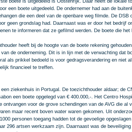
ste boete is uitgedeeld is Oostenrijk. Daar heeft de lokale t
or een boete uitgedeeld
. De ondernemer had aan de buitenk
hangen die een deel van de openbare weg filmde. De DSB o
or geen grondslag had. Daarnaast was er door het bedrijf 
nen te informeren dat ze gefilmd werden. De boete die het b
hthouder heeft bij de hoogte van de boete rekening gehouden
 van de onderneming. Dit is in lijn met de verwachting dat bo
al als prikkel bedoeld is voor gedragsverandering en niet a
ijk financieel te treffen. 
r een ziekenhuis in Portugal. De toezichthouder aldaar; de 
C
ssabon een boete opgelegd van € 400.000,-
. Het Centro Hospi
e ontvangen voor de grove schendingen van de AVG die al v
waren maar recent boven water waren gekomen. Uit onderzo
 1000 personen toegang hadden tot de gevoelige opgeslagen
aar 296 artsen werkzaam zijn. Daarnaast was de beveiliging