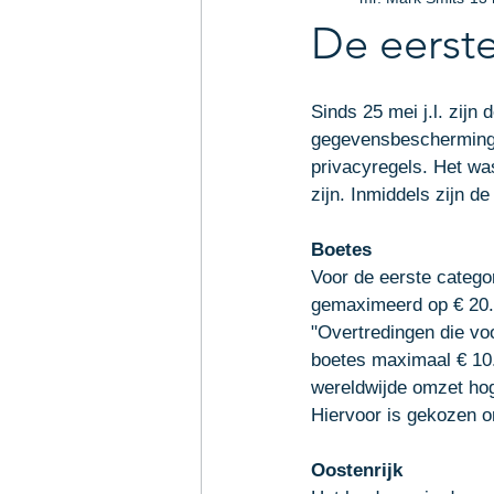
Arbeidsrecht
Intellectu
De eerste
Uw community
Legal-U
Sinds 25 mei j.l. zij
gegevensbescherming 
privacyregels. Het wa
zijn. Inmiddels zijn d
Boetes
Voor de eerste categor
gemaximeerd op € 20.0
"Overtredingen die voo
boetes maximaal € 10.
wereldwijde omzet ho
Hiervoor is gekozen o
Oostenrijk