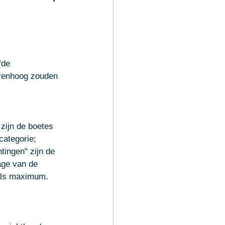
de slag
 
fde 
orenhoog zouden 
zijn de boetes 
ategorie; 
tingen" zijn de 
age van de 
als maximum. 