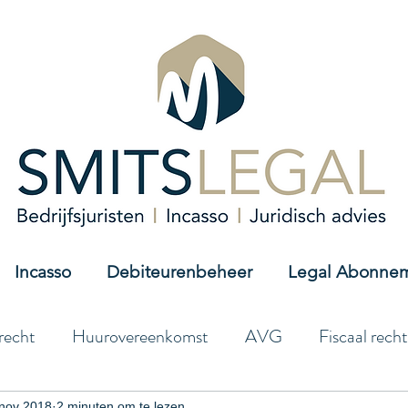
Incasso
Debiteurenbeheer
Legal Abonne
recht
Huurovereenkomst
AVG
Fiscaal recht
nov 2018
2 minuten om te lezen