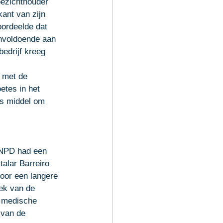
oezichthouder 
ant van zijn 
ordeelde dat 
onvoldoende aan 
edrijf kreeg 
 met de 
etes in het 
ls middel om 
NPD had een 
talar Barreiro 
oor een langere 
ek van de 
 medische 
 van de 