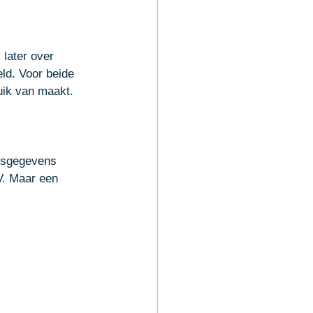
 later over 
eld. Voor beide 
uik van maakt. 
nsgegevens 
V
. Maar een 