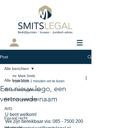
Cliëntenportaal
Post
Alle berichten
mr. Mark Smits
Alle berichten
1 jan 2018
1 minuten om te lezen
Een nieuw logo, een
Ondernemingsrecht
vertrouwde naam
Huurovereenkomst
AVG
U bent welkom!
Fiscaal recht
We zijn bereikbaar via: 085 - 7500 200 
Huurrecht